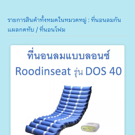
รายการสินค้าทั้งหมดในหมวดหมู่ : ที่นอนลมกัน
แผลกดทับ / ที่นอนโฟม