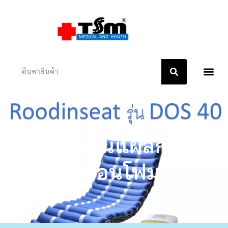
หน้าแรก
เกี่ยวกับเรา
ติดต่อเรา
ที่นอนลมกันแผลกดทับ /
ที่นอนโฟม