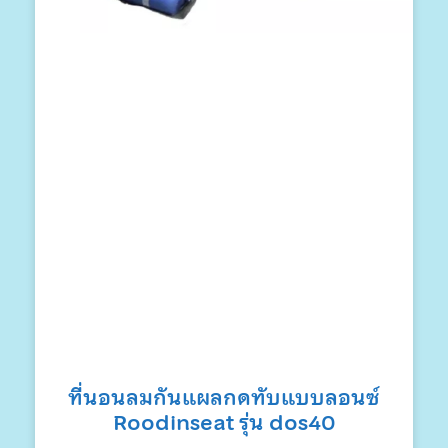
ที่นอนลมกันแผลกดทับแบบลอนซ์
Roodinseat รุ่น dos40